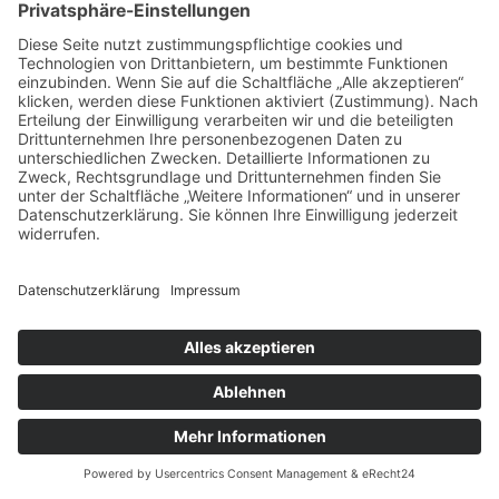
Informationen über Ihren Browser
Informationen über Ihr Endgerät
Zeitpunkt Ihres Besuchs auf der Website
Geolocation
Des Weiteren speichert Usercentrics ein
Cookie in Ihrem Browser, um Ihnen die
erteilten Einwilligungen bzw. deren Widerruf
zuordnen zu können. Die so erfassten Daten
werden gespeichert, bis Sie uns zur
Löschung auffordern, das Usercentrics-
Cookie selbst löschen oder der Zweck für
die Datenspeicherung entfällt. Zwingende
gesetzliche Aufbewahrungspflichten bleiben
unberührt.