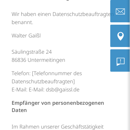
Wir haben einen Datenschutzbeauftragten
benannt.
eutb@ch
Walter Gaißl
Säulingstraße 24
Wichtig
86836 Untermeitingen
Telefon: [Telefonnummer des
Adresse
Datenschutzbeauftragten]
Feedba
E-Mail: E-Mail: dsb@gaissl.de
Empfänger von personenbezogenen
– Lob/
Daten
Im Rahmen unserer Geschäftstätigkeit
Beschw