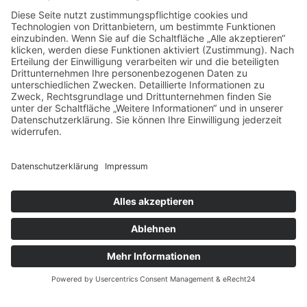
Kontakt
EUTB der Charter 22 gUG
Edelsbergstraße 8 (barrierefrei)
80686 München
089 377 99 75 25
089 377 99 75 26
089 90 15 20 21
eutb@charter22.eu
https://charter22.eu/eutb/
Information
Founder
Impressum
Datenschutzerklärung