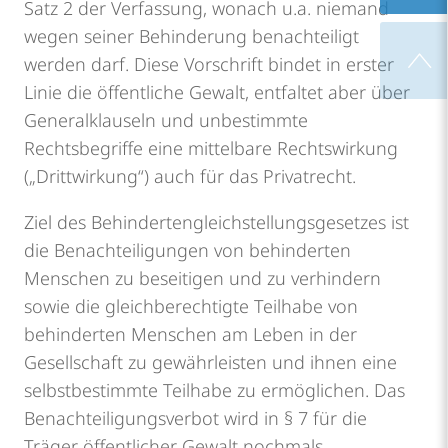
Satz 2 der Verfassung, wonach u.a. niemand
wegen seiner Behinderung benachteiligt
Adresse
Feedba
werden darf. Diese Vorschrift bindet in erster
Linie die öffentliche Gewalt, entfaltet aber über
Generalklauseln und unbestimmte
– Lob/
nach
Rechtsbegriffe eine mittelbare Rechtswirkung
(„Drittwirkung“) auch für das Privatrecht.
Beschw
oben
Ziel des Behindertengleichstellungsgesetzes ist
die Benachteiligungen von behinderten
Menschen zu beseitigen und zu verhindern
sowie die gleichberechtigte Teilhabe von
behinderten Menschen am Leben in der
Gesellschaft zu gewährleisten und ihnen eine
selbstbestimmte Teilhabe zu ermöglichen. Das
Benachteiligungsverbot wird in § 7 für die
Träger öffentlicher Gewalt nochmals