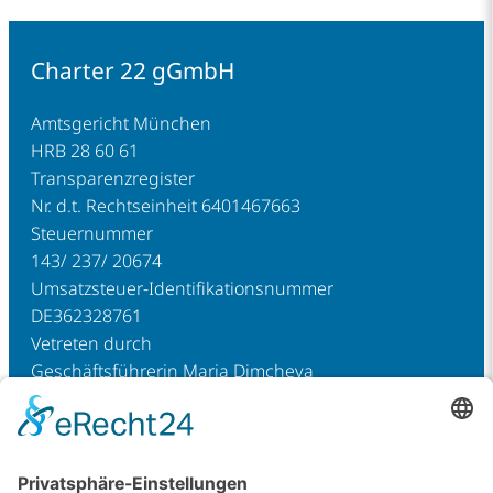
Charter 22 gGmbH
Amtsgericht München
HRB 28 60 61
Transparenzregister
Nr. d.t. Rechtseinheit 6401467663
Steuernummer
143/ 237/ 20674
Umsatzsteuer-Identifikationsnummer
DE362328761
Vetreten durch
Geschäftsführerin Maria Dimcheva
Sparkasse Allgäu
IBAN: DE67 7335 0000 0516 5454 15
BIC: BYLADEM1ALG