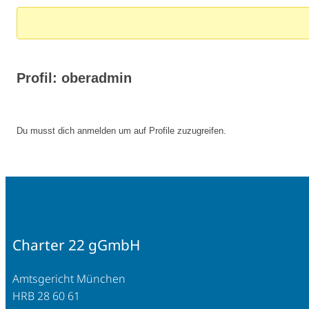
Breadcrumbs
–
Du
bist
Profil: oberadmin
hier:
Du musst dich anmelden um auf Profile zuzugreifen.
Charter 22 gGmbH
Amtsgericht München
HRB 28 60 61