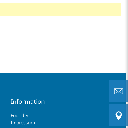
Information
eutb@ch
Founder
Impressum