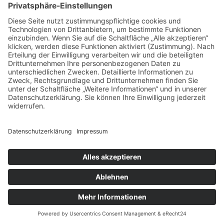
Kontakt
EUTB der Charter 22 gUG
Edelsbergstraße 8 (barrierefrei)
80686 München
089 377 99 75 25
089 377 99 75 26
089 90 15 20 21
eutb@charter22.eu
https://charter22.eu/eutb/
Information
Founder
Impressum
Datenschutzerklärung