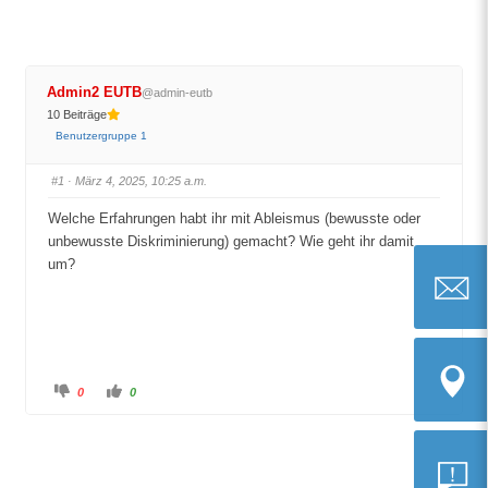
Admin2 EUTB
@admin-eutb
10 Beiträge
Benutzergruppe 1
#1
· März 4, 2025, 10:25 a.m.
Welche Erfahrungen habt ihr mit Ableismus (bewusste oder
unbewusste Diskriminierung) gemacht? Wie geht ihr damit
um?
eutb@ch
A
A
0
0
n
n
k
k
l
l
i
i
c
c
Wichtig
k
k
e
e
n
n