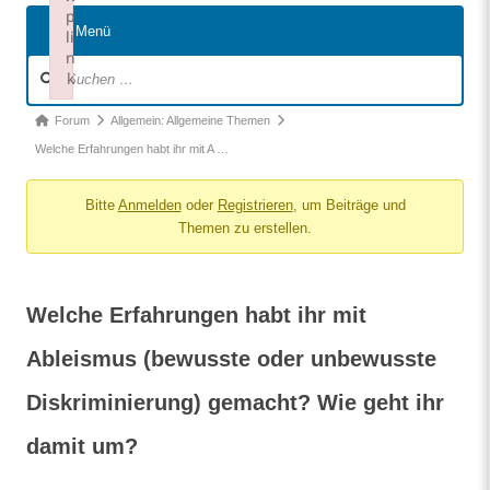
p
Menü
li
n
Forum-
k
Navigation
Failed to initialize plugin: wplink
Forum-
Forum
Allgemein: Allgemeine Themen
Breadcrumbs
Welche Erfahrungen habt ihr mit A …
–
Bitte
Anmelden
oder
Registrieren
, um Beiträge und
Du
Themen zu erstellen.
bist
hier:
Welche Erfahrungen habt ihr mit
Ableismus (bewusste oder unbewusste
Diskriminierung) gemacht? Wie geht ihr
damit um?